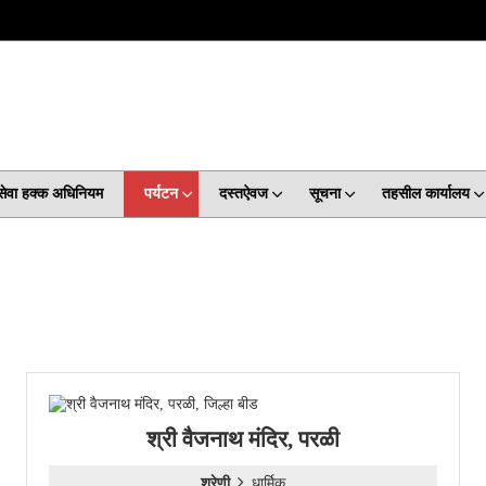
कसेवा हक्क अधिनियम
पर्यटन
दस्तऐवज
सूचना
तहसील कार्यालय
श्री वैजनाथ मंदिर, परळी
श्रेणी
धार्मिक