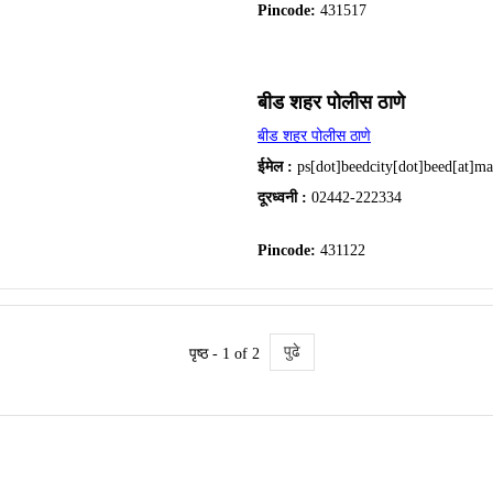
Pincode:
431517
बीड शहर पोलीस ठाणे
बीड शहर पोलीस ठाणे
ईमेल :
ps[dot]beedcity[dot]beed[at]ma
दूरध्वनी :
02442-222334
Pincode:
431122
पुढे
पृष्ठ - 1 of 2